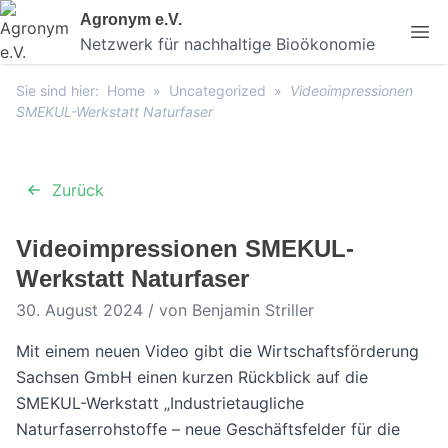
Skip
Agronym e.V.
to
Netzwerk für nachhaltige Bioökonomie
content
Sie sind hier:
Home
»
Uncategorized
»
Videoimpressionen
SMEKUL-Werkstatt Naturfaser
Zurück
Videoimpressionen SMEKUL-
Werkstatt Naturfaser
30. August 2024 / von Benjamin Striller
Mit einem neuen Video gibt die Wirtschaftsförderung
Sachsen GmbH einen kurzen Rückblick auf die
SMEKUL-Werkstatt „Industrietaugliche
Naturfaserrohstoffe – neue Geschäftsfelder für die