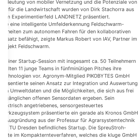
Bedeutung von mobiler Vernetzung und die Potenziale von
5G für die Landwirtschaft wurden von Dirk Stachorra aus
dem Experimentierfeld LANDNETZ präsentiert.
Wie eine intelligente Umfelderkennung Feldschwarm-
Einheiten zum autonomen Fahren für den kollaborativen
Einsatz befähigt, zeigte Markus Robert von IAV, Partner im
Projekt Feldschwarm.
In einer Startup-Session mit insgesamt ca. 50 Teilnehmern
stellten 11 junge Teams in fünfminütigen Pitches ihre
Technologien vor. Agronym-Mitglied PIKOBYTES GmbH
präsentierte seinen Ansatz zur Integration und Auswertung
von Umweltdaten und die Möglichkeiten, die sich aus frei
zugänglichen offenen Sensordaten ergeben. Sein
elektrisch angetriebenes, sensorgesteuertes
Werkzeugsystem präsentierte ein gerade als Kronos GmbH
in Ausgründung aus der Professur für Agrarsystemtechnik
der TU Dresden befindliches Startup. Die SpreuStroh-
Ernte im Kompakternteverfahren, welches die kluge GmbH