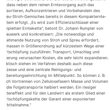
ist, dass neben dem reinen Erntevorgang auch das
Vorsortieren, Aufkonzentrieren und Vorbehandeln des
Spreu-Stroh-Gemisches bereits in diesem Kompakternte-
System erfolgt. „Es wird zum Effizienzschlüssel einer
kompletten Erntekette“, betont Dr. Johann Rumpler von
Spreuwerk und konkretisiert: „Die notwendige und
zunehmende Nutzung von Stroh und Spreu erfordert,
Biomassen in Größenordnung auf kürzestem Wege einer
Wertschöpfung zuzuführen. Transport, Umschlag und
Lagerung verursachen Kosten, die sehr leicht expandieren.
Praktisch stehen im Verfahren deshalb auch diese
Prozesse und eine zentrale Reinigungs- und
Aufbereitungseinrichtung im Mittelpunkt. So können z. B.
durch Vortrennen von Zellulosefasern Masse und Volumen
für die Folgetransporte halbiert werden. Ein riesiger
Kosteneffekt und für den Landwirt als erstem Glied einer
Wertschöpfungskette der Garant einer exponierten
Marktteilnahme.“